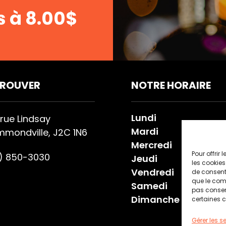
s à 8.00$
TROUVER
NOTRE HORAIRE
Lundi
 rue Lindsay
Mardi
mondville, J2C 1N6
Mercredi
Pour offrir
9) 850-3030
Jeudi
les cookies
Vendredi
de consenti
que le comp
Samedi
pas consent
Dimanche
certaines c
Gérer les s