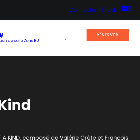
Contacter l’Établi
N
RÉSERVER
tion de salle Zone BU
 Kind
A KIND, composé de Valérie Crête et François