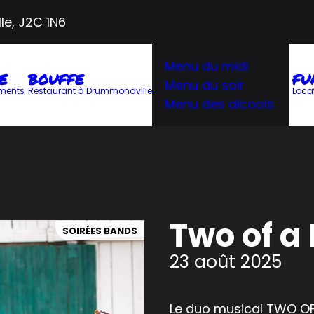
le, J2C 1N6
Menu du midi
E
BOUFFE
FU
Menu du soir
ments
Restaurant à Drummondville
Loca
Menu des alcools
Two of a
SOIRÉES BANDS
23 août 2025
Le duo musical TWO OF 