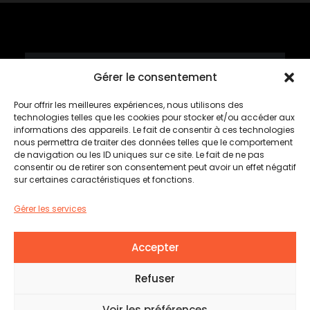
Gérer le consentement
Mardis tartares
Pour offrir les meilleures expériences, nous utilisons des
Rabais de 50%*
technologies telles que les cookies pour stocker et/ou accéder aux
informations des appareils. Le fait de consentir à ces technologies
nous permettra de traiter des données telles que le comportement
*sur le tartare sélectionné
de navigation ou les ID uniques sur ce site. Le fait de ne pas
consentir ou de retirer son consentement peut avoir un effet négatif
sur certaines caractéristiques et fonctions.
Cette semaine
#BOEUFCHIPOTLE
Gérer les services
Tous les mardis dès 16 heures
Accepter
© 2026 L’Établi Brasserie urbaine | Tous droits
Refuser
réservés. Une création d’
EMBLÈME COMMUNICATION
Voir les préférences