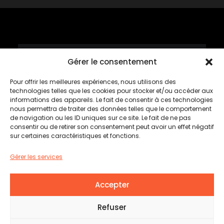
Gérer le consentement
Mardis tartares
Pour offrir les meilleures expériences, nous utilisons des
Rabais de 50%*
technologies telles que les cookies pour stocker et/ou accéder aux
informations des appareils. Le fait de consentir à ces technologies
nous permettra de traiter des données telles que le comportement
*sur le tartare sélectionné
de navigation ou les ID uniques sur ce site. Le fait de ne pas
consentir ou de retirer son consentement peut avoir un effet négatif
sur certaines caractéristiques et fonctions.
Cette semaine
#BOEUFCHIPOTLE
Gérer les services
Tous les mardis dès 16 heures
Accepter
© 2026 L’Établi Brasserie urbaine | Tous droits
Refuser
réservés. Une création d’
EMBLÈME COMMUNICATION