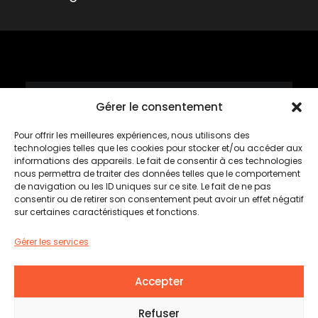
Gérer le consentement
Mardis tartares
Pour offrir les meilleures expériences, nous utilisons des
Rabais de 50%*
technologies telles que les cookies pour stocker et/ou accéder aux
informations des appareils. Le fait de consentir à ces technologies
nous permettra de traiter des données telles que le comportement
*sur le tartare sélectionné
de navigation ou les ID uniques sur ce site. Le fait de ne pas
consentir ou de retirer son consentement peut avoir un effet négatif
sur certaines caractéristiques et fonctions.
Cette semaine
#BOEUFCHIPOTLE
Gérer les services
Tous les mardis dès 16 heures
Accepter
© 2026 L’Établi Brasserie urbaine | Tous droits
Refuser