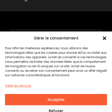
Gérer le consentement
Mardis tartares
Pour offrir les meilleures expériences, nous utilisons des
Rabais de 50%*
technologies telles que les cookies pour stocker et/ou accéder aux
informations des appareils. Le fait de consentir à ces technologies
nous permettra de traiter des données telles que le comportement
*sur le tartare sélectionné
de navigation ou les ID uniques sur ce site. Le fait de ne pas
consentir ou de retirer son consentement peut avoir un effet négatif
sur certaines caractéristiques et fonctions.
Cette semaine
#BOEUFCHIPOTLE
Gérer les services
Tous les mardis dès 16 heures
Accepter
© 2026 L’Établi Brasserie urbaine | Tous droits
Refuser